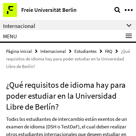
Springe
Herramientas
Freie Universität Berlin
direkt
de
zu
navegación
Internacional
Inhalt
MENU
Página inicial
Internacional
Estudiantes
FAQ
¿Qué
requisitos de idioma hay para poder estudiar en la Universidad
Libre de Berlín?
¿Qué requisitos de idioma hay para
poder estudiar en la Universidad
Libre de Berlín?
Todxs lxs estudiantes de intercambio están exentos de un
examen de idioma (DSH o TestDaF), el cual deben realizar
otros estudiantes internacionales que deseen estudiar en