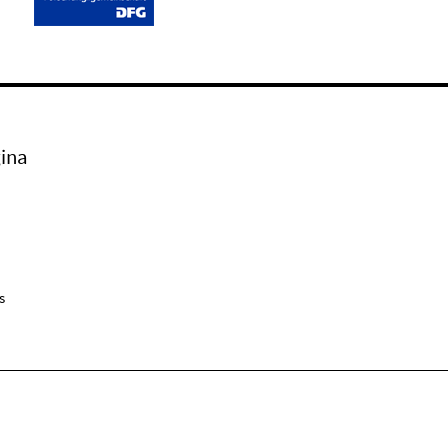
ina
s