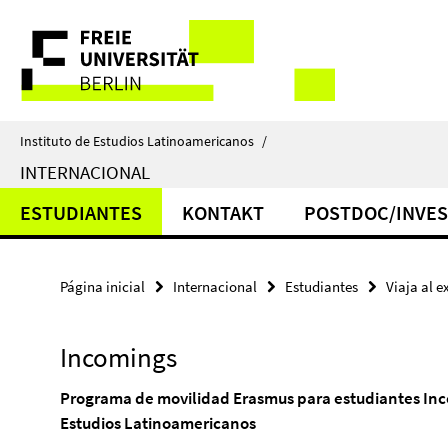
Springe
Herramientas
direkt
zu
de
Inhalt
navegación
Instituto de Estudios Latinoamericanos
/
INTERNACIONAL
ESTUDIANTES
KONTAKT
POSTDOC/INVES
Página inicial
Internacional
Estudiantes
Viaja al e
Incomings
Programa de movilidad Erasmus para estudiantes Incom
Estudios Latinoamericanos