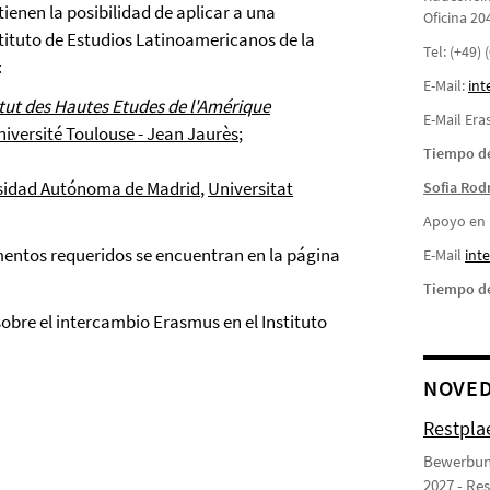
tienen la posibilidad de aplicar a una
Oficina 20
stituto de Estudios Latinoamericanos de la
Tel: (+49)
:
E-Mail:
int
itut des Hautes Etudes de l'Amérique
E-Mail Er
niversité Toulouse - Jean Jaurès
;
Tiempo de
sidad Autónoma de Madrid
,
Universitat
Sofia Rod
Apoyo en l
mentos requeridos se encuentran en la página
E-Mail
i
nte
Tiempo de
obre el intercambio Erasmus en el Instituto
NOVE
Restpla
Bewerbung
2027 - Re