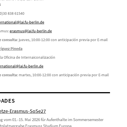
4
 (0)30 838 61540
ernational@lai.fu-berlin.de
asmus:
erasmus@lai.fu-berlin.de
 consulta:
jueves, 10:00-12:00 con anticipación previa por E-mail
ríguez Pineda
a Oficina de Internaiconalización
rnational@lai.fu-berlin.de
 consulta:
martes, 10:00-12:00 con anticipación previa por E-mail
DADES
etze-Erasmus-SoSe27
 vom 01.-15. Mai 2026 für Aufenthalte im Sommersemester
stplatzvergabe Erasmus+ Studium Europa