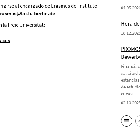
rigirse al encargado de Erasmus del Instituto
04.05.202
rasmus@lai.fu-berlin.de
Hora de 
la Freie Universität:
18.12.202
vices
PROMOS-
Bewerbu
Financiac
solicitud
estancias
de estudi
cursos ...
02.10.202