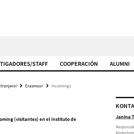
TIGADORES/STAFF
COOPERACIÓN
ALUMNI
xtranjero!
Erasmus+
Incomings
KONT
Janina T
ing (visitantes) en el Instituto de
Responsab
Rüdesheime