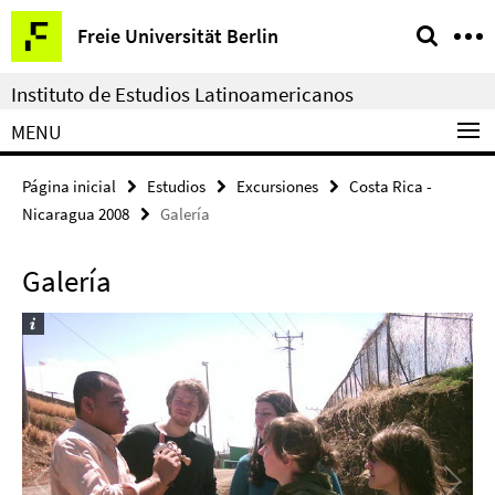
Springe
Herramientas
Freie Universität Berlin
direkt
de
zu
navegación
Instituto de Estudios Latinoamericanos
Inhalt
MENU
Página inicial
Estudios
Excursiones
Costa Rica -
Nicaragua 2008
Galería
Galería