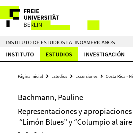
Springe
Herramientas
direkt
zu
de
Inhalt
navegación
INSTITUTO DE ESTUDIOS LATINOAMERICANOS
INSTITUTO
ESTUDIOS
INVESTIGACIÓN
Página inicial
Estudios
Excursiones
Costa Rica - N
Bachmann, Pauline
Representaciones y apropiaciones 
“Limón Blues” y “Columpio al air