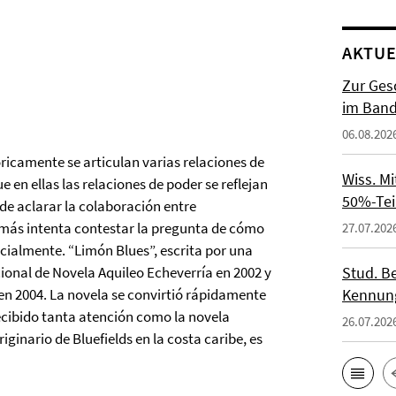
AKTUE
Zur Gesc
im Band 
06.08.202
óricamente se articulan varias relaciones de
Wiss. M
e en ellas las relaciones de poder se reflejan
50%-Tei
a de aclarar la colaboración entre
demás intenta contestar la pregunta de cómo
27.07.202
acialmente. “Limón Blues”, escrita por una
Stud. Be
ional de Novela Aquileo Echeverría en 2002 y
Kennung
en 2004. La novela se convirtió rápidamente
 recibido tanta atención como la novela
26.07.202
ginario de Bluefields en la costa caribe, es