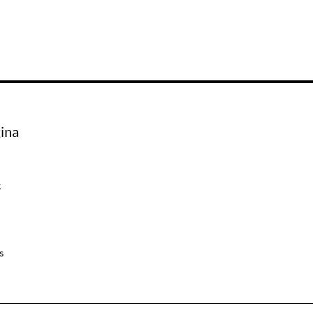
ina
k
s