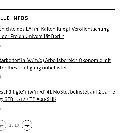
LLE INFOS
hichte des LAI im Kalten Krieg I Veröffentlichung
der Freien Universität Berlin
6
itarbeiter*in (w/m/d) Arbeitsbereich Ökonomie mit
lzeitbeschäftigung unbefristet
6
schäftigte*r (w/m/d) 41 MoStd. befristet auf 2 Jahre
: SFB 1512 / TP A08-SHK
6
1 / 10