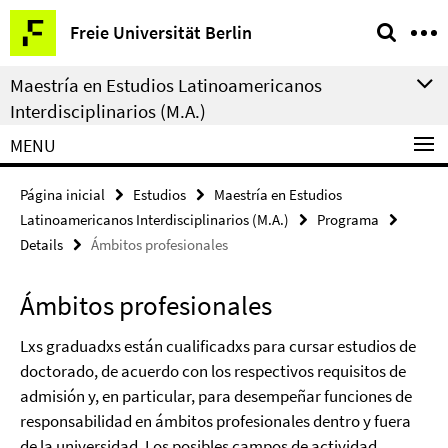
Springe
Herramientas
Freie Universität Berlin
direkt
de
zu
navegación
Maestría en Estudios Latinoamericanos
Inhalt
Interdisciplinarios (M.A.)
MENU
Página inicial
Estudios
Maestría en Estudios
Latinoamericanos Interdisciplinarios (M.A.)
Programa
Details
Ámbitos profesionales
Ámbitos profesionales
Lxs graduadxs están cualificadxs para cursar estudios de
doctorado, de acuerdo con los respectivos requisitos de
admisión y, en particular, para desempeñar funciones de
responsabilidad en ámbitos profesionales dentro y fuera
de la universidad. Los posibles campos de actividad