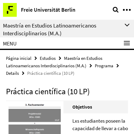
Springe
Herramientas
Freie Universität Berlin
direkt
de
zu
navegación
Maestría en Estudios Latinoamericanos
Inhalt
Interdisciplinarios (M.A.)
MENU
Página inicial
Estudios
Maestría en Estudios
Latinoamericanos Interdisciplinarios (M.A.)
Programa
Details
Práctica científica (10 LP)
Práctica científica (10 LP)
Objetivos
Lxs estudiantes poseen la
capacidad de llevar a cabo