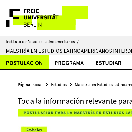
Springe
Herramientas
direkt
zu
de
Inhalt
navegación
Instituto de Estudios Latinoamericanos
/
MAESTRÍA EN ESTUDIOS LATINOAMERICANOS INTERDIS
POSTULACIÓN
PROGRAMA
ESTUDIAR
Página inicial
Estudios
Maestría en Estudios Latinoamer
Toda la información relevante para