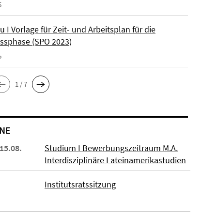
5
u I Vorlage für Zeit- und Arbeitsplan für die
ssphase (SPO 2023)
5
1 / 7
NE
 15.08.
Studium I Bewerbungszeitraum M.A.
Interdisziplinäre Lateinamerikastudien
Institutsratssitzung