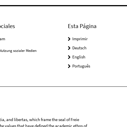
ciales
Esta Página
ram
Imprimir
Deutsch
Nutzung sozialer Medien
English
Português
tia, and libertas, which frame the seal of Freie
 the values that have defined the academic ethos of