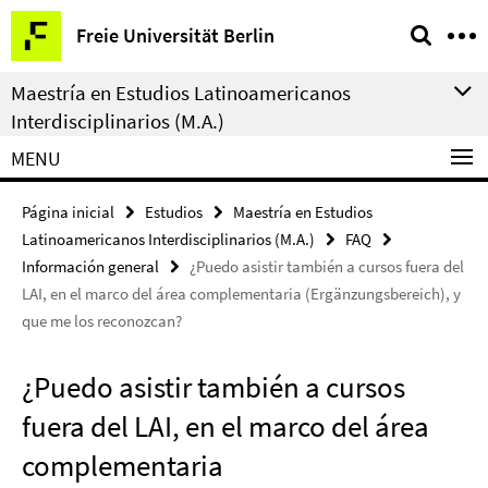
Springe
Herramientas
Freie Universität Berlin
direkt
de
zu
navegación
Maestría en Estudios Latinoamericanos
Inhalt
Interdisciplinarios (M.A.)
MENU
Página inicial
Estudios
Maestría en Estudios
Latinoamericanos Interdisciplinarios (M.A.)
FAQ
Información general
¿Puedo asistir también a cursos fuera del
LAI, en el marco del área complementaria (Ergänzungsbereich), y
que me los reconozcan?
¿Puedo asistir también a cursos
fuera del LAI, en el marco del área
complementaria