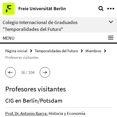
Springe
Herramientas
Freie Universität Berlin
direkt
de
zu
navegación
Colegio Internacional de Graduados
Inhalt
"Temporalidades del Futuro"
MENU
Página inicial
Temporalidades del Futuro
Miembros
Profesores visitantes
36 / 104
Profesores visitantes
CIG en Berlín/Potsdam
Prof. Dr. Antonio Ibarra
, Historia y Economía