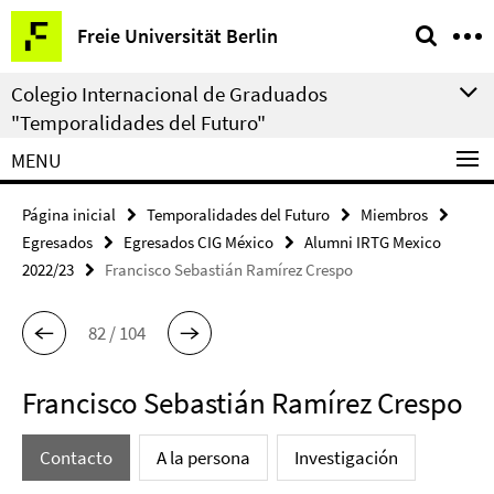
Springe
Herramientas
Freie Universität Berlin
direkt
de
zu
navegación
Colegio Internacional de Graduados
Inhalt
"Temporalidades del Futuro"
MENU
Página inicial
Temporalidades del Futuro
Miembros
Egresados
Egresados CIG México
Alumni IRTG Mexico
2022/23
Francisco Sebastián Ramírez Crespo
82 / 104
Francisco Sebastián Ramírez Crespo
Contacto
A la persona
Investigación