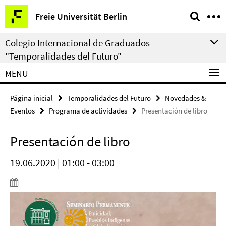
Springe
Herramientas
Freie Universität Berlin
direkt
de
zu
navegación
Colegio Internacional de Graduados
Inhalt
"Temporalidades del Futuro"
MENU
Página inicial
Temporalidades del Futuro
Novedades &
Eventos
Programa de actividades
Presentación de libro
Presentación de libro
19.06.2020 | 01:00 - 03:00