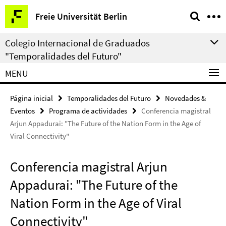
Springe
Herramientas
Freie Universität Berlin
direkt
de
zu
navegación
Colegio Internacional de Graduados
Inhalt
"Temporalidades del Futuro"
MENU
Página inicial
Temporalidades del Futuro
Novedades &
Eventos
Programa de actividades
Conferencia magistral
Arjun Appadurai: "The Future of the Nation Form in the Age of
Viral Connectivity"
Conferencia magistral Arjun
Appadurai: "The Future of the
Nation Form in the Age of Viral
Connectivity"