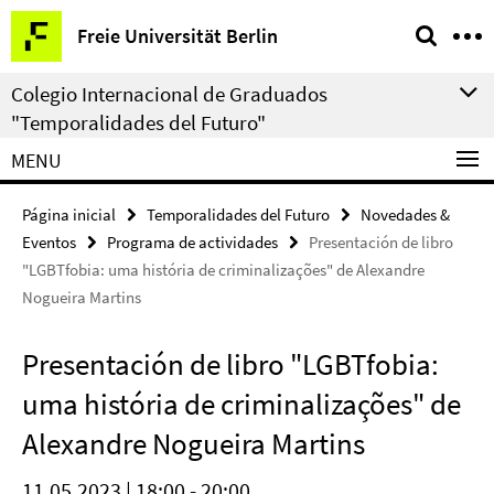
Springe
Herramientas
Freie Universität Berlin
direkt
de
zu
navegación
Colegio Internacional de Graduados
Inhalt
"Temporalidades del Futuro"
MENU
Página inicial
Temporalidades del Futuro
Novedades &
Eventos
Programa de actividades
Presentación de libro
"LGBTfobia: uma história de criminalizações" de Alexandre
Nogueira Martins
Presentación de libro "LGBTfobia:
uma história de criminalizações" de
Alexandre Nogueira Martins
11.05.2023 | 18:00 - 20:00