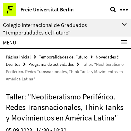
Springe
Herramientas
Freie Universität Berlin
direkt
de
zu
navegación
Colegio Internacional de Graduados
Inhalt
"Temporalidades del Futuro"
MENU
Página inicial
Temporalidades del Futuro
Novedades &
Eventos
Programa de actividades
Taller: "Neoliberalismo
Periférico. Redes Transnacionales, Think Tanks y Movimientos en
América Latina"
Taller: "Neoliberalismo Periférico.
Redes Transnacionales, Think Tanks
y Movimientos en América Latina"
05.09.2023 | 14:30 - 18:30