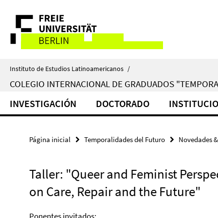
Springe
Herramientas
direkt
zu
de
Inhalt
navegación
Instituto de Estudios Latinoamericanos
/
COLEGIO INTERNACIONAL DE GRADUADOS "TEMPORA
INVESTIGACIÓN
DOCTORADO
INSTITUCI
Página inicial
Temporalidades del Futuro
Novedades &
Taller: "Queer and Feminist Perspe
on Care, Repair and the Future"
Ponentes invitados: