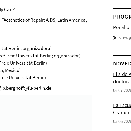
ly Care"
PROGR
 "Aesthetics of Repair: AIDS, Latin America,
Por ahor
vista 
ität Berlin; organizadora)
e/Freie Universität Berlin; organizador)
reie Universität Berlin)
NOVE
AS, Mexico)
Elis de
eie Universität Berlin)
doctora
, p.berghoff@fu-berlin.de
06.07.202
La Escu
Graduad
05.06.202