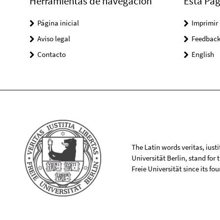
Herramientas de navegación
Esta Pág
Página inicial
Imprimir
Aviso legal
Feedbac
Contacto
English
The Latin words veritas, iusti
Universität Berlin, stand for
Freie Universität since its f