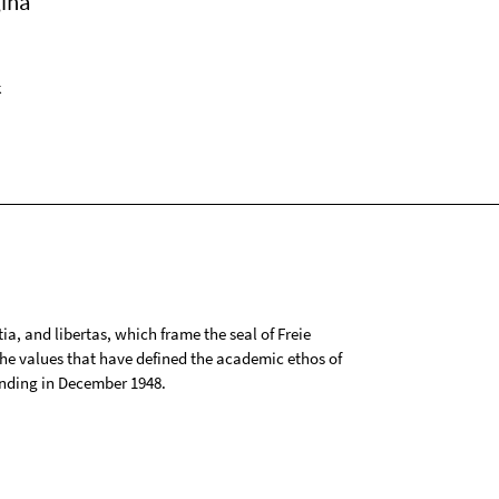
ina
k
tia, and libertas, which frame the seal of Freie
 the values that have defined the academic ethos of
ounding in December 1948.