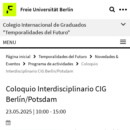
Springe
Herramientas
Freie Universität Berlin
direkt
de
zu
navegación
Colegio Internacional de Graduados
Inhalt
"Temporalidades del Futuro"
MENU
Página inicial
Temporalidades del Futuro
Novedades &
Eventos
Programa de actividades
Coloquio
Interdisciplinario CIG Berlín/Potsdam
Coloquio Interdisciplinario CIG
Berlín/Potsdam
23.05.2025 | 10:00 - 15:00