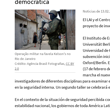
democrática
Noticias de 13.02
El LAI y el Cen
proyecto de inv
El Instituto de 
Universität Berl
Universidad de 
Operação militar na favela Kelson's no
subvención inici
Rio de Janeiro
Oxford/Berlín. E
Crédito: Agência Brasil Fotografias,
CC BY
(17 de febrero d
2.0
marcha el nuevo
investigadores de diferentes disciplinas para examinar e
en la seguridad interna. Un segundo taller se celebrará en
En el contexto de la situación de seguridad percibida 
estabilidad nacional, los gobiernos de toda América Lat