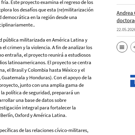
a fría. Este proyecto examina el regreso de los
plora los desafíos que esta (re)militarización
Andrea 
ad democrática en la región desde una
doctor
ciplinariamente..
22.05.202
d pública militarizada en América Latina y
 el crimen y la violencia. A fin de analizar los
o entraña, el proyecto reunirá a estudiosos
studios latinoamericanos. El proyecto se centra
a, el Brasil y Colombia hasta México y el
r, Guatemala y Honduras). Con el apoyo de la
 proyecto, junto con una amplia gama de
 la política de seguridad, preparará un
arrollar una base de datos sobre
stigación integral para fortalecer la
Berlín, Oxford y América Latina.
ecíficas de las relaciones cívico-militares,