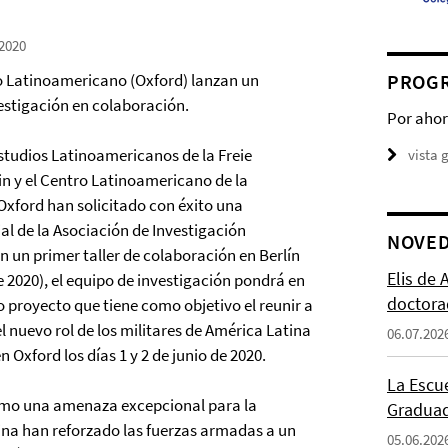
.2020
tro Latinoamericano (Oxford) lanzan un
PROGR
estigación en colaboración.
Por ahor
Estudios Latinoamericanos de la Freie
vista 
in y el Centro Latinoamericano de la
Oxford han solicitado con éxito una
al de la Asociación de Investigación
NOVE
n un primer taller de colaboración en Berlín
Elis de
e 2020), el equipo de investigación pondrá en
doctora
 proyecto que tiene como objetivo el reunir a
l nuevo rol de los militares de América Latina
06.07.202
 Oxford los días 1 y 2 de junio de 2020.
La Escu
como una amenaza excepcional para la
Graduad
ina han reforzado las fuerzas armadas a un
05.06.202