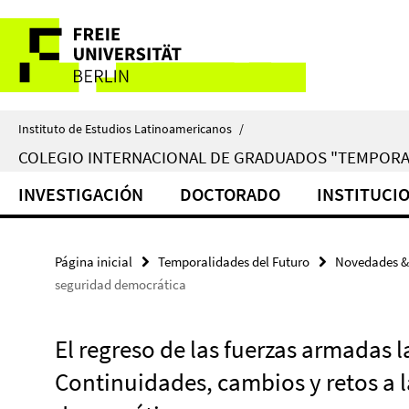
Springe
Herramientas
direkt
zu
de
Inhalt
navegación
Instituto de Estudios Latinoamericanos
/
COLEGIO INTERNACIONAL DE GRADUADOS "TEMPORA
INVESTIGACIÓN
DOCTORADO
INSTITUCI
Página inicial
Temporalidades del Futuro
Novedades &
seguridad democrática
El regreso de las fuerzas armadas 
Continuidades, cambios y retos a 