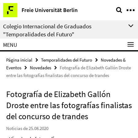
Springe
Herramientas
Freie Universität Berlin
direkt
de
zu
navegación
Colegio Internacional de Graduados
Inhalt
"Temporalidades del Futuro"
MENU
Página inicial
Temporalidades del Futuro
Novedades &
Eventos
Novedades
Fotografía de Elizabeth Gallón Droste
entre las fotografías finalistas del concurso de trandes
Fotografía de Elizabeth Gallón
Droste entre las fotografías finalistas
del concurso de trandes
Noticias de 25.08.2020