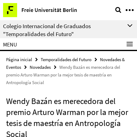
Springe
Herramientas
Freie Universität Berlin
direkt
de
zu
navegación
Colegio Internacional de Graduados
Inhalt
"Temporalidades del Futuro"
MENU
Página inicial
Temporalidades del Futuro
Novedades &
Eventos
Novedades
Wendy Bazán es merecedora del
premio Arturo Warman por la mejor tesis de maestría en
Antropología Social
Wendy Bazán es merecedora del
premio Arturo Warman por la mejor
tesis de maestría en Antropología
Social