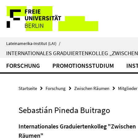
Springe
Service-
direkt
zu
Navigation
Inhalt
Lateinamerika-Institut (LAI)
/
INTERNATIONALES GRADUIERTENKOLLEG „ZWISCHE
FORSCHUNG
PROMOTIONSSTUDIUM
INS
Startseite
Forschung
Zwischen Räumen
Mitglieder
Sebastián Pineda Buitrago
Internationales Graduiertenkolleg "Zwischen
Räumen"