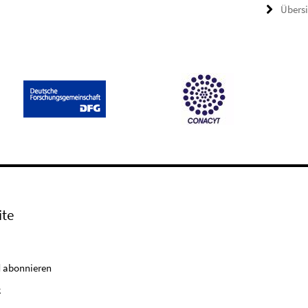
Übers
ite
 abonnieren
k