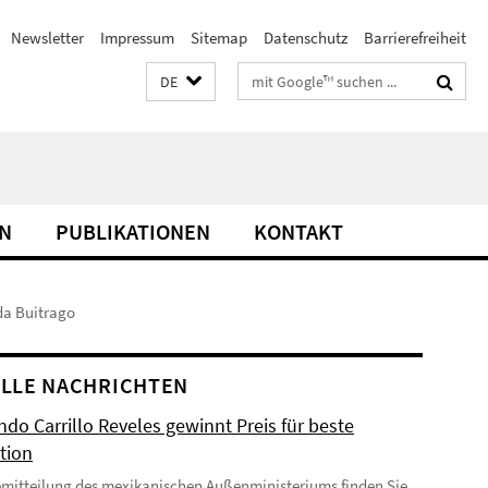
Newsletter
Impressum
Sitemap
Datenschutz
Barrierefreiheit
Suchbegriffe
DE
N
PUBLIKATIONEN
KONTAKT
da Buitrago
LLE NACHRICHTEN
do Carrillo Reveles gewinnt Preis für beste
tion
emitteilung des mexikanischen Außenministeriums finden Sie