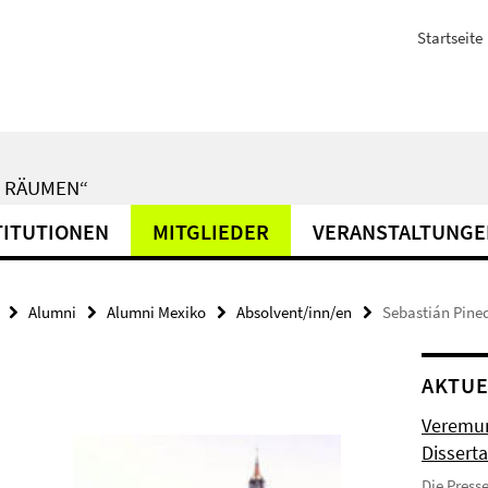
Startseite
N RÄUMEN“
TITUTIONEN
MITGLIEDER
VERANSTALTUNGE
Alumni
Alumni Mexiko
Absolvent/inn/en
Sebastián Pine
AKTUE
Veremun
Disserta
Die Press