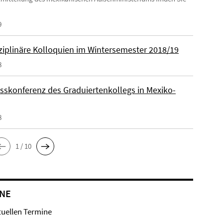
9
sziplinäre Kolloquien im Wintersemester 2018/19
8
sskonferenz des Graduiertenkollegs in Mexiko-
8
1 / 10
NE
tuellen Termine