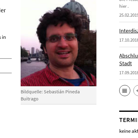
hier .
der
25.02.201
Interdi
 in
17.10.201
Abschlu
Stadt
17.09.201
Bildquelle: Sebastián Pineda
Buitrago
TERMI
keine ak