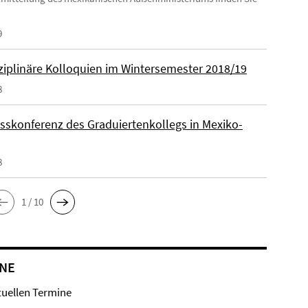
9
sziplinäre Kolloquien im Wintersemester 2018/19
8
sskonferenz des Graduiertenkollegs in Mexiko-
8
1 / 10
NE
tuellen Termine