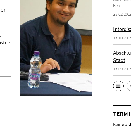
hier .
der
25.02.201
Interdi
:
17.10.201
strie
Abschlu
Stadt
17.09.201
TERMI
keine ak