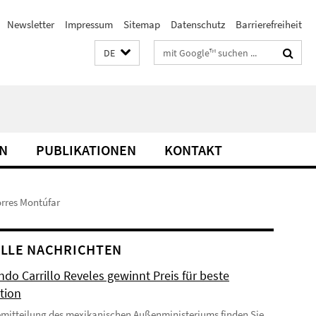
Newsletter
Impressum
Sitemap
Datenschutz
Barrierefreiheit
Suchbegriffe
DE
N
PUBLIKATIONEN
KONTAKT
orres Montúfar
LLE NACHRICHTEN
do Carrillo Reveles gewinnt Preis für beste
tion
emitteilung des mexikanischen Außenministeriums finden Sie