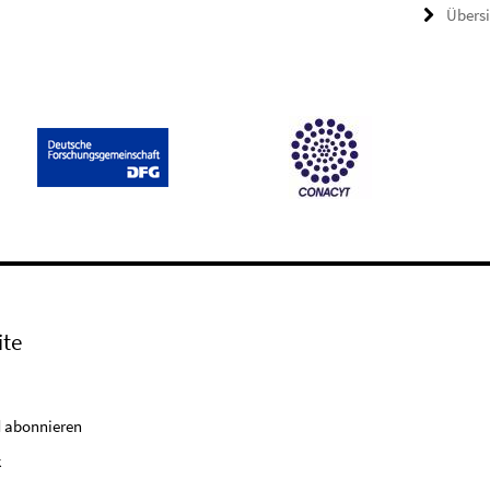
Übers
ite
 abonnieren
k