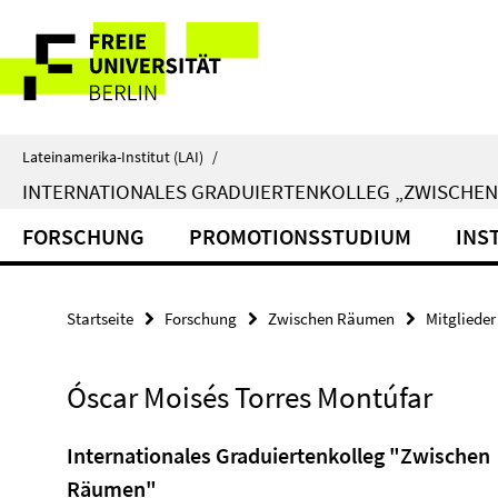
Springe
Service-
direkt
zu
Navigation
Inhalt
Lateinamerika-Institut (LAI)
/
INTERNATIONALES GRADUIERTENKOLLEG „ZWISCHE
FORSCHUNG
PROMOTIONSSTUDIUM
INS
Startseite
Forschung
Zwischen Räumen
Mitglieder
Óscar Moisés Torres Montúfar
Internationales Graduiertenkolleg "Zwischen
Räumen"