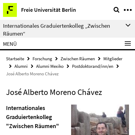
Springe
Service-
Freie Universität Berlin
direkt
Navigation
zu
Internationales Graduiertenkolleg „Zwischen
Inhalt
Räumen“
MENÜ
Startseite
Forschung
Zwischen Räumen
Mitglieder
Alumni
Alumni Mexiko
Postdoktorand/inn/en
José Alberto Moreno Chávez
José Alberto Moreno Chávez
Internationales
Graduiertenkolleg
"Zwischen Räumen"