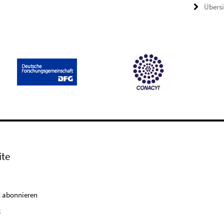
Übers
ite
 abonnieren
k