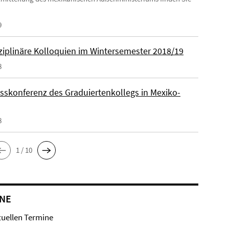
9
sziplinäre Kolloquien im Wintersemester 2018/19
8
sskonferenz des Graduiertenkollegs in Mexiko-
8
1 / 10
NE
tuellen Termine