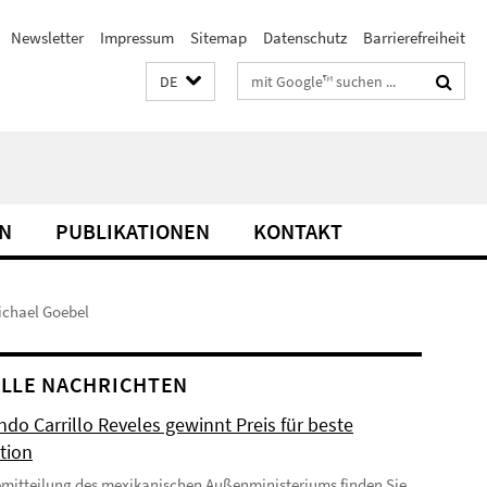
Newsletter
Impressum
Sitemap
Datenschutz
Barrierefreiheit
Suchbegriffe
DE
N
PUBLIKATIONEN
KONTAKT
ichael Goebel
LLE NACHRICHTEN
do Carrillo Reveles gewinnt Preis für beste
tion
emitteilung des mexikanischen Außenministeriums finden Sie