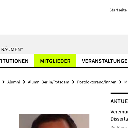
Startseite
N RÄUMEN“
TITUTIONEN
MITGLIEDER
VERANSTALTUNGE
Alumni
Alumni Berlin/Potsdam
Postdoktorand/inn/en
M
AKTUE
Veremun
Disserta
Die Press