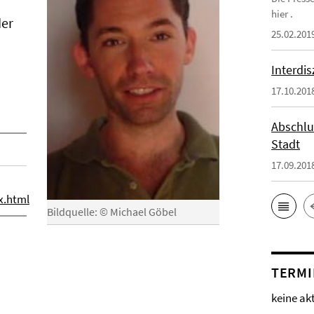
hier .
der
25.02.201
Interdi
17.10.201
Abschlu
Stadt
17.09.201
x.html
Bildquelle: © Michael Göbel
TERMI
keine ak