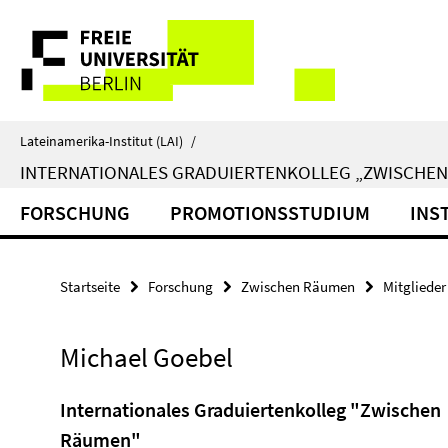
Springe
Service-
direkt
zu
Navigation
Inhalt
Lateinamerika-Institut (LAI)
/
INTERNATIONALES GRADUIERTENKOLLEG „ZWISCHE
FORSCHUNG
PROMOTIONSSTUDIUM
INS
Startseite
Forschung
Zwischen Räumen
Mitglieder
Michael Goebel
Internationales Graduiertenkolleg "Zwischen
Räumen"