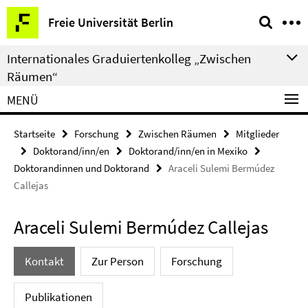
Springe
Service-
Freie Universität Berlin
direkt
Navigation
zu
Internationales Graduiertenkolleg „Zwischen
Inhalt
Räumen“
MENÜ
Startseite
Forschung
Zwischen Räumen
Mitglieder
Doktorand/inn/en
Doktorand/inn/en in Mexiko
Doktorandinnen und Doktorand
Araceli Sulemi Bermúdez
Callejas
Araceli Sulemi Bermúdez Callejas
Kontakt
Zur Person
Forschung
Publikationen