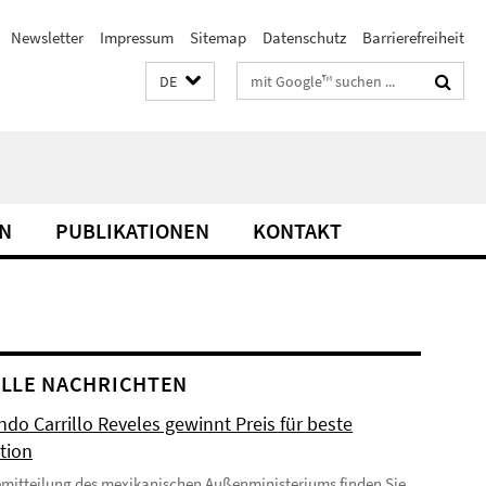
Newsletter
Impressum
Sitemap
Datenschutz
Barrierefreiheit
Suchbegriffe
DE
N
PUBLIKATIONEN
KONTAKT
LLE NACHRICHTEN
do Carrillo Reveles gewinnt Preis für beste
tion
emitteilung des mexikanischen Außenministeriums finden Sie