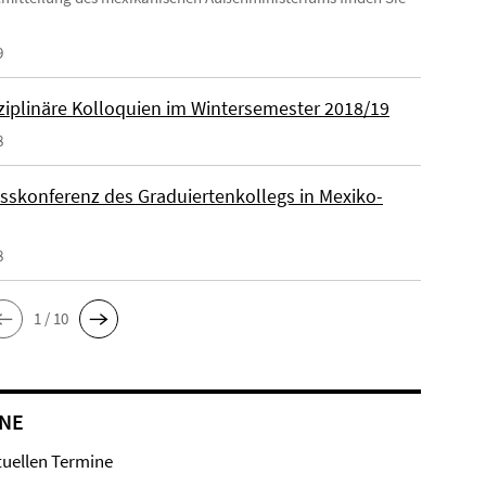
9
sziplinäre Kolloquien im Wintersemester 2018/19
8
sskonferenz des Graduiertenkollegs in Mexiko-
8
1 / 10
NE
tuellen Termine