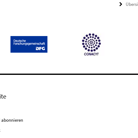
Übers
ite
 abonnieren
k