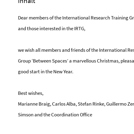
Inhalt
Dear members of the International Research Training G
and those interested in the IRTG,
we wish all members and friends of the International Re
Group ‘Between Spaces’ a marvellous Christmas, pleasa
good start in the New Year.
Best wishes,
Marianne Braig, Carlos Alba, Stefan Rinke, Guillermo Ze
Simson and the Coordination Office