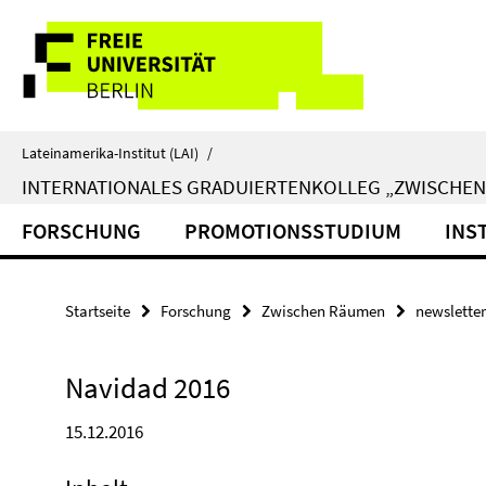
Springe
Service-
direkt
zu
Navigation
Inhalt
Lateinamerika-Institut (LAI)
/
INTERNATIONALES GRADUIERTENKOLLEG „ZWISCHE
FORSCHUNG
PROMOTIONSSTUDIUM
INS
Startseite
Forschung
Zwischen Räumen
newsletter
Navidad 2016
15.12.2016