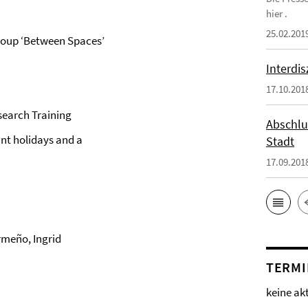
hier .
25.02.201
roup ‘Between Spaces’
Interdi
17.10.201
search Training
Abschlu
nt holidays and a
Stadt
17.09.201
rmeño, Ingrid
TERMI
keine ak