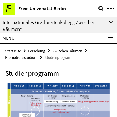
Springe
Service-
Freie Universität Berlin
direkt
Navigation
zu
Internationales Graduiertenkolleg „Zwischen
Inhalt
Räumen“
MENÜ
Startseite
Forschung
Zwischen Räumen
Promotionsstudium
Studienprogramm
Studienprogramm