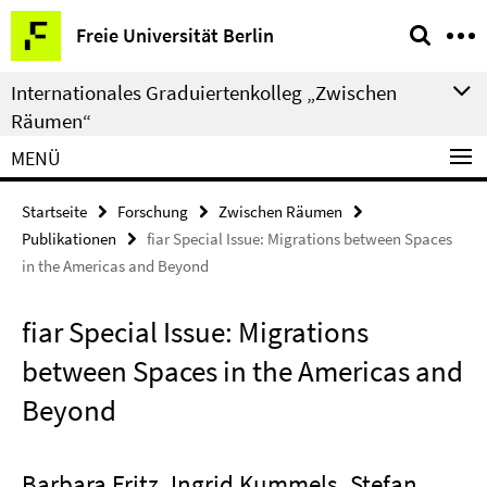
Springe
Service-
Freie Universität Berlin
direkt
Navigation
zu
Internationales Graduiertenkolleg „Zwischen
Inhalt
Räumen“
MENÜ
Startseite
Forschung
Zwischen Räumen
Publikationen
fiar Special Issue: Migrations between Spaces
in the Americas and Beyond
fiar Special Issue: Migrations
between Spaces in the Americas and
Beyond
Barbara Fritz, Ingrid Kummels, Stefan