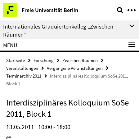
Springe
Service-
Freie Universität Berlin
direkt
Navigation
zu
Internationales Graduiertenkolleg „Zwischen
Inhalt
Räumen“
MENÜ
Startseite
Forschung
Zwischen Räumen
Veranstaltungen
Vergangene Veranstaltungen
Terminarchiv 2011
Interdisziplinäres Kolloquium SoSe 2011,
Block 1
Interdisziplinäres Kolloquium SoSe
2011, Block 1
13.05.2011 | 10:00 - 18:00