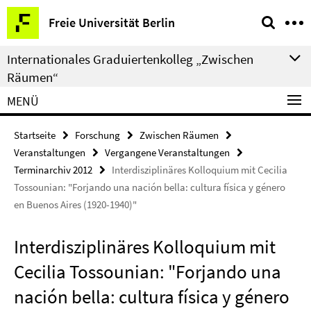
Springe
Service-
Freie Universität Berlin
direkt
Navigation
zu
Internationales Graduiertenkolleg „Zwischen
Inhalt
Räumen“
MENÜ
Startseite
Forschung
Zwischen Räumen
Veranstaltungen
Vergangene Veranstaltungen
Terminarchiv 2012
Interdisziplinäres Kolloquium mit Cecilia
Tossounian: "Forjando una nación bella: cultura física y género
en Buenos Aires (1920-1940)"
Interdisziplinäres Kolloquium mit
Cecilia Tossounian: "Forjando una
nación bella: cultura física y género