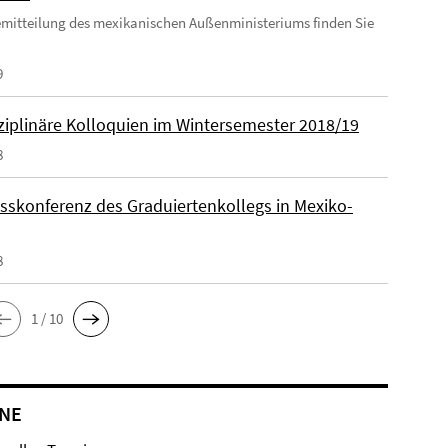
emitteilung des mexikanischen Außenministeriums finden Sie
9
sziplinäre Kolloquien im Wintersemester 2018/19
8
sskonferenz des Graduiertenkollegs in Mexiko-
8
1 / 10
NE