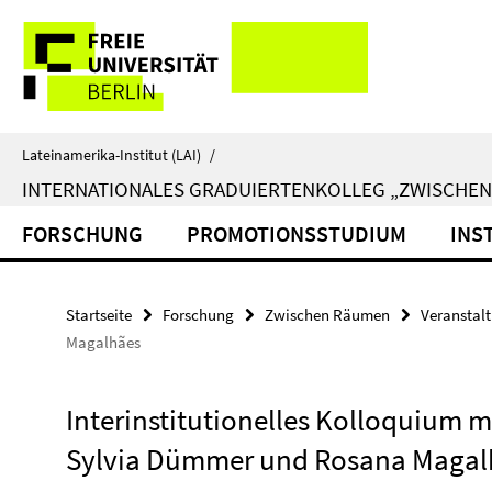
Springe
Service-
direkt
zu
Navigation
Inhalt
Lateinamerika-Institut (LAI)
/
INTERNATIONALES GRADUIERTENKOLLEG „ZWISCHE
FORSCHUNG
PROMOTIONSSTUDIUM
INS
Startseite
Forschung
Zwischen Räumen
Veranstal
Magalhães
Interinstitutionelles Kolloquium m
Sylvia Dümmer und Rosana Magal