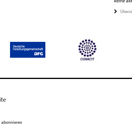
keine ak
Übers
ite
 abonnieren
k