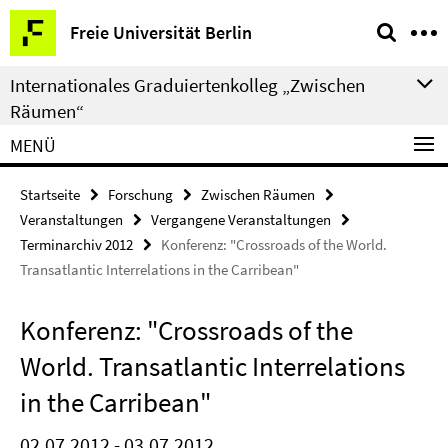
Springe
Service-
Freie Universität Berlin
direkt
Navigation
zu
Internationales Graduiertenkolleg „Zwischen
Inhalt
Räumen“
MENÜ
Startseite
Forschung
Zwischen Räumen
Veranstaltungen
Vergangene Veranstaltungen
Terminarchiv 2012
Konferenz: "Crossroads of the World.
Transatlantic Interrelations in the Carribean"
Konferenz: "Crossroads of the
World. Transatlantic Interrelations
in the Carribean"
02.07.2012 - 03.07.2012