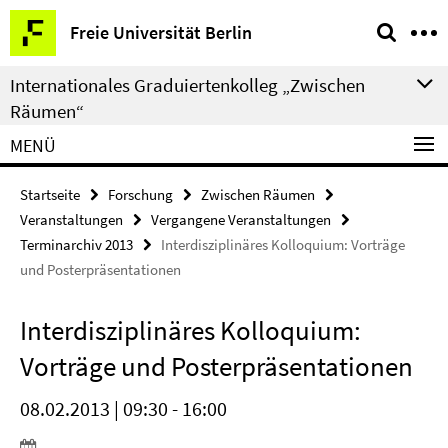
Springe
Service-
Freie Universität Berlin
direkt
Navigation
zu
Internationales Graduiertenkolleg „Zwischen
Inhalt
Räumen“
MENÜ
Startseite
Forschung
Zwischen Räumen
Veranstaltungen
Vergangene Veranstaltungen
Terminarchiv 2013
Interdisziplinäres Kolloquium: Vorträge
und Posterpräsentationen
Interdisziplinäres Kolloquium:
Vorträge und Posterpräsentationen
08.02.2013 | 09:30 - 16:00