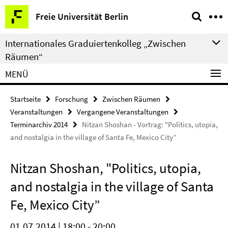
Springe
Service-
Freie Universität Berlin
direkt
Navigation
zu
Internationales Graduiertenkolleg „Zwischen
Inhalt
Räumen“
MENÜ
Startseite
Forschung
Zwischen Räumen
Veranstaltungen
Vergangene Veranstaltungen
Terminarchiv 2014
Nitzan Shoshan - Vortrag: "Politics, utopia,
and nostalgia in the village of Santa Fe, Mexico City”
Nitzan Shoshan, "Politics, utopia,
and nostalgia in the village of Santa
Fe, Mexico City”
01.07.2014 | 18:00 - 20:00