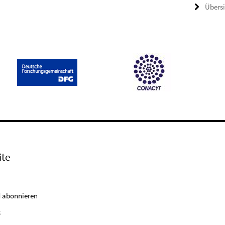
Übers
ite
 abonnieren
k