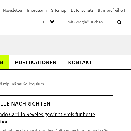
Newsletter
Impressum
Sitemap
Datenschutz
Barrierefreiheit
Suchbegriffe
DE
N
PUBLIKATIONEN
KONTAKT
disziplinäres Kolloquium
LLE NACHRICHTEN
do Carrillo Reveles gewinnt Preis für beste
tion
emitteilung des mexikanischen Außenministeriums finden Sie