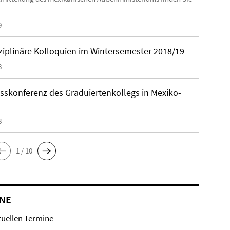
9
sziplinäre Kolloquien im Wintersemester 2018/19
8
sskonferenz des Graduiertenkollegs in Mexiko-
8
1 / 10
NE
tuellen Termine