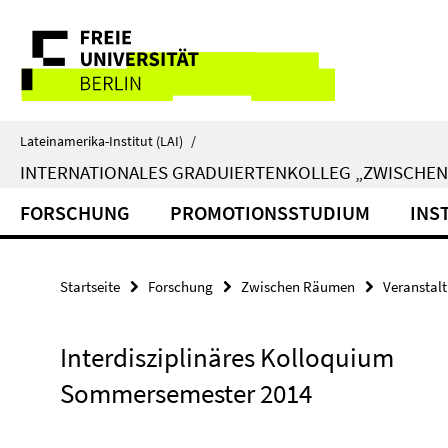
Springe
Service-
direkt
zu
Navigation
Inhalt
Lateinamerika-Institut (LAI)
/
INTERNATIONALES GRADUIERTENKOLLEG „ZWISCHE
FORSCHUNG
PROMOTIONSSTUDIUM
INS
Startseite
Forschung
Zwischen Räumen
Veranstal
Interdisziplinäres Kolloquium
Sommersemester 2014