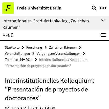
Springe
Service-
Freie Universität Berlin
direkt
Navigation
zu
Internationales Graduiertenkolleg „Zwischen
Inhalt
Räumen“
MENÜ
Startseite
Forschung
Zwischen Räumen
Veranstaltungen
Vergangene Veranstaltungen
Terminarchiv 2014
Interinstitutionelles Kolloquium:
"Presentación de proyectos de doctorantes"
Interinstitutionelles Kolloquium:
"Presentación de proyectos de
doctorantes"
04.12.2014 | 17:00 - 19:00