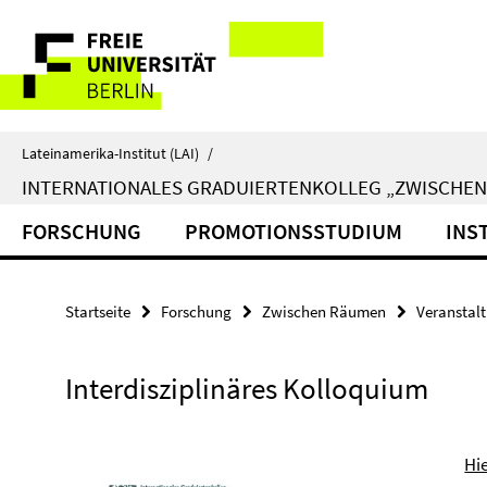
Springe
Service-
direkt
zu
Navigation
Inhalt
Lateinamerika-Institut (LAI)
/
INTERNATIONALES GRADUIERTENKOLLEG „ZWISCHE
FORSCHUNG
PROMOTIONSSTUDIUM
INS
Startseite
Forschung
Zwischen Räumen
Veranstal
Interdisziplinäres Kolloquium
Hi