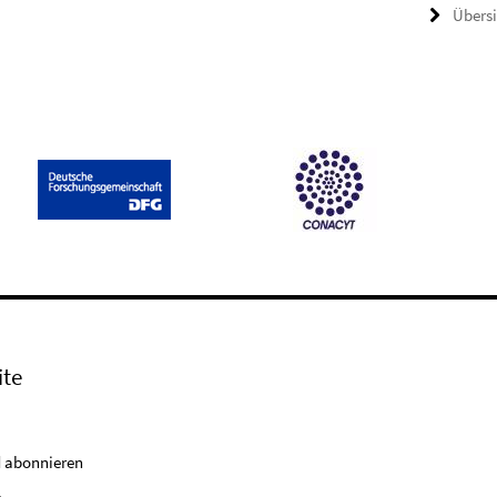
Übers
ite
 abonnieren