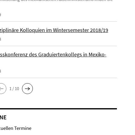
9
sziplinäre Kolloquien im Wintersemester 2018/19
8
sskonferenz des Graduiertenkollegs in Mexiko-
8
1 / 10
NE
tuellen Termine