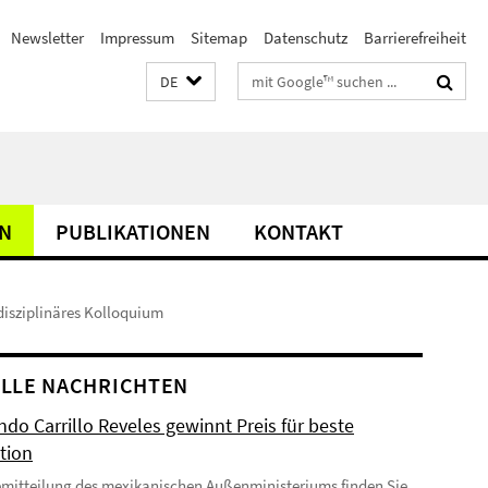
Newsletter
Impressum
Sitemap
Datenschutz
Barrierefreiheit
Suchbegriffe
DE
N
PUBLIKATIONEN
KONTAKT
disziplinäres Kolloquium
LLE NACHRICHTEN
do Carrillo Reveles gewinnt Preis für beste
tion
emitteilung des mexikanischen Außenministeriums finden Sie