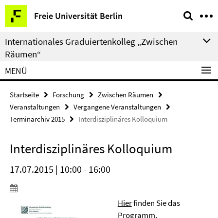
Springe
Service-
Freie Universität Berlin
direkt
Navigation
zu
Internationales Graduiertenkolleg „Zwischen
Inhalt
Räumen“
MENÜ
Startseite
Forschung
Zwischen Räumen
Veranstaltungen
Vergangene Veranstaltungen
Terminarchiv 2015
Interdisziplinäres Kolloquium
Interdisziplinäres Kolloquium
17.07.2015 | 10:00 - 16:00
Hier
finden Sie das
Programm.