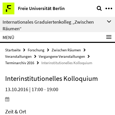
Springe
Service-
Freie Universität Berlin
direkt
Navigation
zu
Internationales Graduiertenkolleg „Zwischen
Inhalt
Räumen“
MENÜ
Startseite
Forschung
Zwischen Räumen
Veranstaltungen
Vergangene Veranstaltungen
Terminarchiv 2016
Interinstitutionelles Kolloquium
Interinstitutionelles Kolloquium
13.10.2016 | 17:00 - 19:00
Zeit & Ort