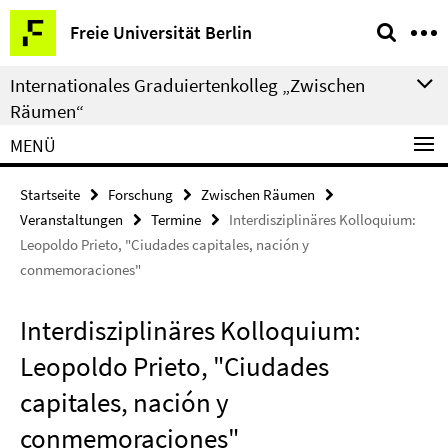
Springe
Service-
Freie Universität Berlin
direkt
Navigation
zu
Internationales Graduiertenkolleg „Zwischen
Inhalt
Räumen“
MENÜ
Startseite
Forschung
Zwischen Räumen
Veranstaltungen
Termine
Interdisziplinäres Kolloquium:
Leopoldo Prieto, "Ciudades capitales, nación y
conmemoraciones"
Interdisziplinäres Kolloquium:
Leopoldo Prieto, "Ciudades
capitales, nación y
conmemoraciones"