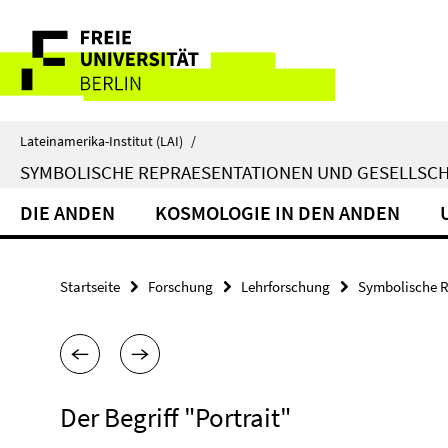
Springe
Service-
direkt
zu
Navigation
Inhalt
Lateinamerika-Institut (LAI)
/
SYMBOLISCHE REPRAESENTATIONEN UND GESELLSC
DIE ANDEN
KOSMOLOGIE IN DEN ANDEN
Startseite
Forschung
Lehrforschung
Symbolische R
Der Begriff "Portrait"