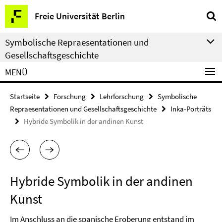
Springe
Service-
Freie Universität Berlin
direkt
Navigation
zu
Symbolische Repraesentationen und
Inhalt
Gesellschaftsgeschichte
MENÜ
Startseite
Forschung
Lehrforschung
Symbolische
Repraesentationen und Gesellschaftsgeschichte
Inka-Porträts
Hybride Symbolik in der andinen Kunst
Hybride Symbolik in der andinen
Kunst
Im Anschluss an die spanische Eroberung entstand im