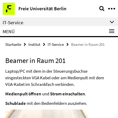
Springe
Service-
Freie Universität Berlin
direkt
Navigation
zu
IT-Service
Inhalt
MENÜ
Startseite
Institut
IT-Service
Beamer in Raum 201
Beamer in Raum 201
Laptop/PC mit dem in der Steuerungsbuchse
eingesteckten VGA Kabel oder am Medienpult mit dem
VGA-Kabel im Schrankfach verbinden.
Medienpult öffnen
und
Strom einschalten
.
Schublade
mit den Bedienfeldern ausziehen.