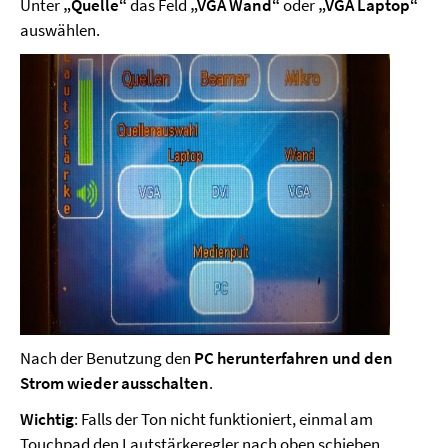
Unter
„Quelle“
das Feld
„VGA Wand“
oder
„VGA Laptop“
auswählen.
Nach der Benutzung den
PC herunterfahren und den
Strom wieder ausschalten
.
Wichtig
: Falls der Ton nicht funktioniert, einmal am
Touchpad den Lautstärkeregler nach oben schieben.