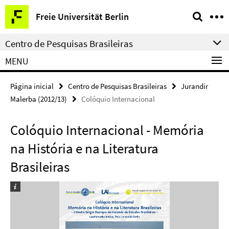
Springe
Serviço
Freie Universität Berlin
direkt
de
zu
navegação
Centro de Pesquisas Brasileiras
Inhalt
MENU
Página inicial
Centro de Pesquisas Brasileiras
Jurandir
Malerba (2012/13)
Colóquio Internacional
Colóquio Internacional - Memória
na História e na Literatura
Brasileiras