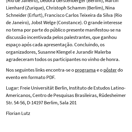
(Rio de Janeiro), Debora Gerstenberger (Berlim), Martin
Lienhard (Zurique), Christoph Schamm (Berlim), Nina
Schneider (Erfurt), Francisco Carlos Teixeira da Silva (Rio
de Janeiro), Jobst Welge (Constance).
O grande interesse
no tema por parte do público presente manifestou-se na
discussão
incentivada pelos
palestrantes, que
ganhou
espaço após
cada apresentação.
Concluindo, os
organizadores, Susanne Klengel e Jurandir Malerba
agradeceram todos os participantes no vinho de honra.
Nos seguintes links encontra-se o
programa
e o
pôster
do
evento em formato PDF.
Lugar: Freie Universität Berlin, Instituto de Estudos Latino-
Americanos, Centro de Pesquisas Brasileiras, Rüdesheimer
Str. 54-56, D-14197 Berlim, Sala 201
Florian Lutz