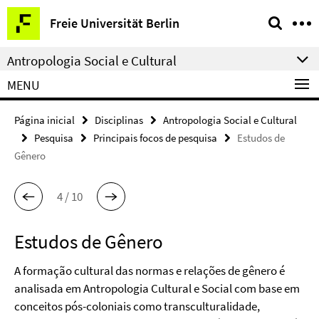
Springe
Serviço
Freie Universität Berlin
direkt
de
zu
navegação
Antropologia Social e Cultural
Inhalt
MENU
Página inicial
Disciplinas
Antropologia Social e Cultural
Pesquisa
Principais focos de pesquisa
Estudos de
Gênero
4 / 10
Estudos de Gênero
A formação cultural das normas e relações de gênero é
analisada em Antropologia Cultural e Social com base em
conceitos pós-coloniais como transculturalidade,