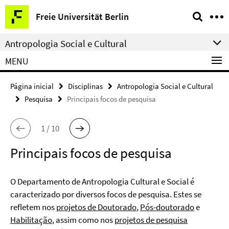
Springe
Serviço
Freie Universität Berlin
direkt
de
zu
navegação
Antropologia Social e Cultural
Inhalt
MENU
Página inicial
Disciplinas
Antropologia Social e Cultural
Pesquisa
Principais focos de pesquisa
1 / 10
Principais focos de pesquisa
O Departamento de Antropologia Cultural e Social é
caracterizado por diversos focos de pesquisa. Estes se
refletem nos
projetos de Doutorado
,
Pós-doutorado
e
Habilitação
, assim como nos
projetos de pesquisa