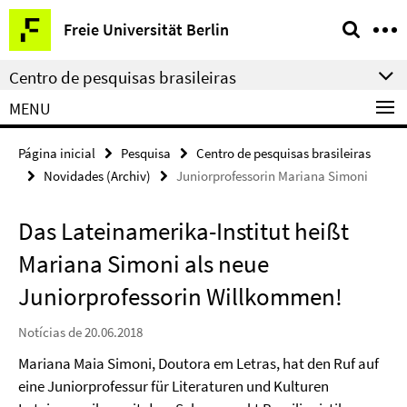
Springe
Serviço
Freie Universität Berlin
direkt
de
zu
navegação
Centro de pesquisas brasileiras
Inhalt
MENU
Página inicial
Pesquisa
Centro de pesquisas brasileiras
Novidades (Archiv)
Juniorprofessorin Mariana Simoni
Das Lateinamerika-Institut heißt
Mariana Simoni als neue
Juniorprofessorin Willkommen!
Notícias de 20.06.2018
Mariana Maia Simoni, Doutora em Letras, hat den Ruf auf
eine Juniorprofessur für Literaturen und Kulturen