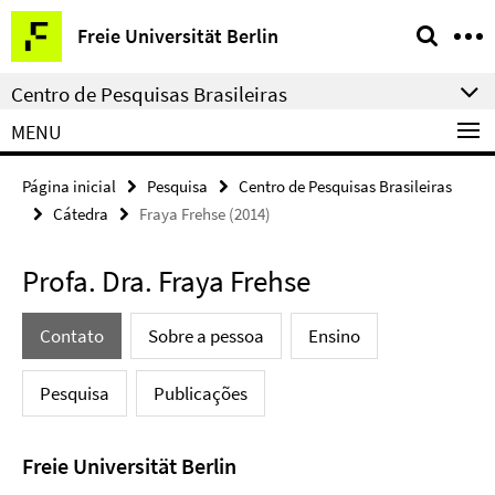
Springe
Serviço
Freie Universität Berlin
direkt
de
zu
navegação
Centro de Pesquisas Brasileiras
Inhalt
MENU
Página inicial
Pesquisa
Centro de Pesquisas Brasileiras
Cátedra
Fraya Frehse (2014)
Profa. Dra. Fraya Frehse
Contato
Sobre a pessoa
Ensino
Pesquisa
Publicações
Freie Universität Berlin