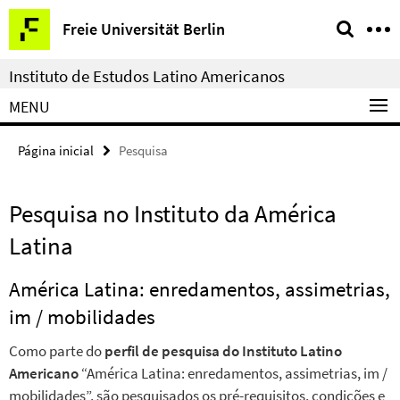
Springe
Serviço
Freie Universität Berlin
direkt
de
zu
navegação
Instituto de Estudos Latino Americanos
Inhalt
MENU
Página inicial
Pesquisa
Pesquisa no Instituto da América
Latina
América Latina: enredamentos, assimetrias,
im / mobilidades
Como parte do
perfil de pesquisa do Instituto Latino
Americano
“América Latina: enredamentos, assimetrias, im /
mobilidades”, são pesquisados os pré-requisitos, condições e