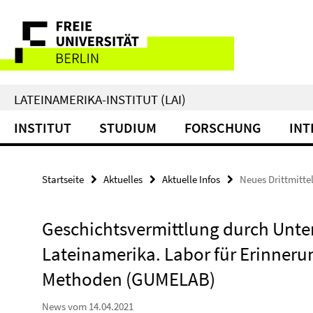
Springe
Service-
direkt
zu
Navigation
Inhalt
LATEINAMERIKA-INSTITUT (LAI)
INSTITUT
STUDIUM
FORSCHUNG
INT
Startseite
Aktuelles
Aktuelle Infos
Neues Drittmitt
Geschichtsvermittlung durch Unte
Lateinamerika. Labor für Erinneru
Methoden (GUMELAB)
News vom 14.04.2021