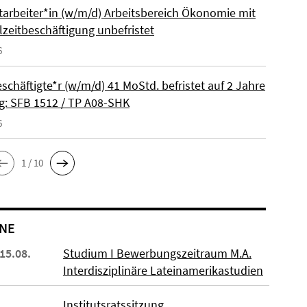
itarbeiter*in (w/m/d) Arbeitsbereich Ökonomie mit
lzeitbeschäftigung unbefristet
6
schäftigte*r (w/m/d) 41 MoStd. befristet auf 2 Jahre
: SFB 1512 / TP A08-SHK
6
1 / 10
NE
 15.08.
Studium I Bewerbungszeitraum M.A.
Interdisziplinäre Lateinamerikastudien
Institutsratssitzung