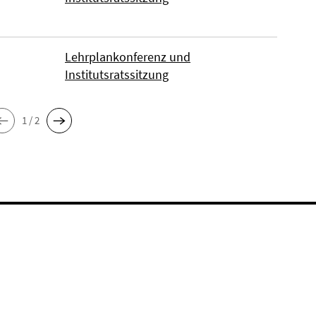
Lehrplankonferenz und
Institutsratssitzung
1 / 2