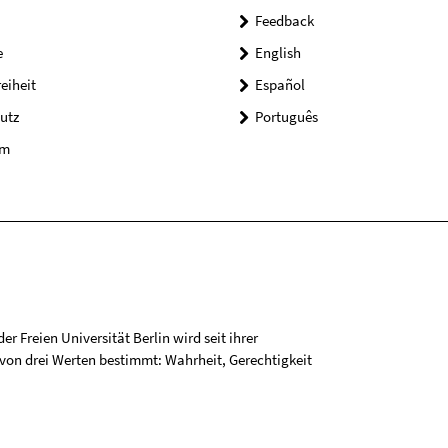
Feedback
e
English
reiheit
Español
utz
Português
um
r Freien Universität Berlin wird seit ihrer
on drei Werten bestimmt: Wahrheit, Gerechtigkeit