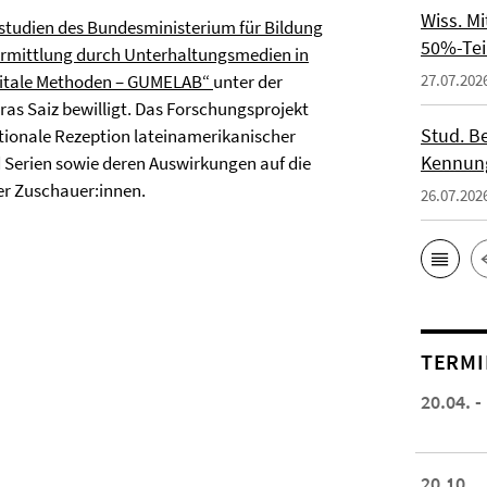
Wiss. M
tudien des Bundesministerium für Bildung
50%-Tei
rmittlung durch Unterhaltungsmedien in
igitale Methoden – GUMELAB“
unter der
27.07.202
ras Saiz bewilligt. Das Forschungsprojekt
Stud. Be
tionale Rezeption lateinamerikanischer
Kennung
 Serien sowie deren Auswirkungen auf die
er Zuschauer:innen.
26.07.202
TERMI
20.04. -
20.10.