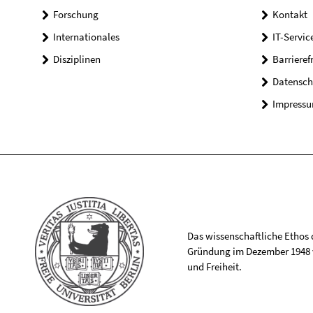
Forschung
Kontakt
Internationales
IT-Servic
Disziplinen
Barrieref
Datensch
Impress
Das wissenschaftliche Ethos de
Gründung im Dezember 1948 v
und Freiheit.