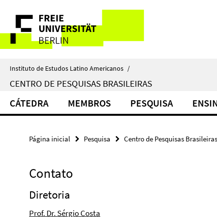
Springe
Serviço
direkt
zu
de
Inhalt
navegação
Instituto de Estudos Latino Americanos
/
CENTRO DE PESQUISAS BRASILEIRAS
CÁTEDRA
MEMBROS
PESQUISA
ENSI
Página inicial
Pesquisa
Centro de Pesquisas Brasileira
Contato
Diretoria
Prof. Dr. Sérgio Costa