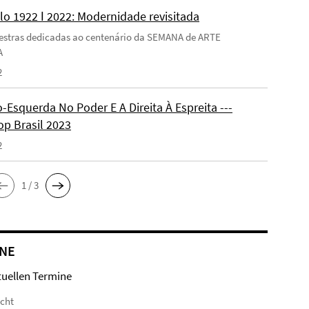
lo 1922 ǀ 2022: Modernidade revisitada
estras dedicadas ao centenário da SEMANA de ARTE
A
2
-Esquerda No Poder E A Direita À Espreita ---
p Brasil 2023
2
1 / 3
NE
tuellen Termine
icht