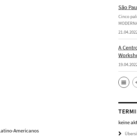
São Pau
Cinco pal
MODERN
21.04.202
A Centro
Worksho
19.04.202
TERMI
keine ak
s Latino-Americanos
Übers